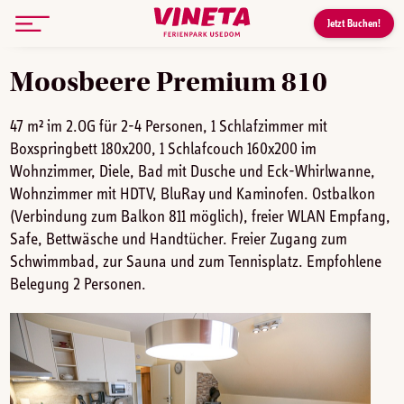
Skip
Jetzt Buchen!
to
content
Moosbeere Premium 810
47 m² im 2.OG für 2-4 Personen, 1 Schlafzimmer mit
Boxspringbett 180x200, 1 Schlafcouch 160x200 im
Wohnzimmer, Diele, Bad mit Dusche und Eck-Whirlwanne,
Wohnzimmer mit HDTV, BluRay und Kaminofen. Ostbalkon
(Verbindung zum Balkon 811 möglich), freier WLAN Empfang,
Safe, Bettwäsche und Handtücher. Freier Zugang zum
Schwimmbad, zur Sauna und zum Tennisplatz. Empfohlene
Belegung 2 Personen.